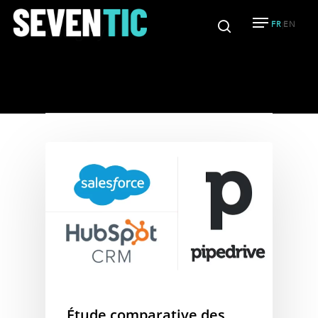
FR
EN
|
Category
CRM
Hit enter to search or ESC to close
Étude comparative des