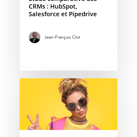
CRMs : HubSpot,
Salesforce et Pipedrive
Jean-François Clot
Notre Agence
Nos Services
Notre Base de donn
Prise de rendez-vous qual