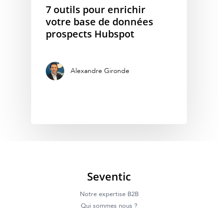
Détection de projets B2B
Nos Références
7 outils pour enrichir
votre base de données
Recrutement participant
Notre Blog
prospects Hubspot
événements B2B
Contact Seventic
Social selling LinkedIn B
Alexandre Gironde
Campagnes emailing B2
Seventic
Notre expertise B2B
Qui sommes nous ?