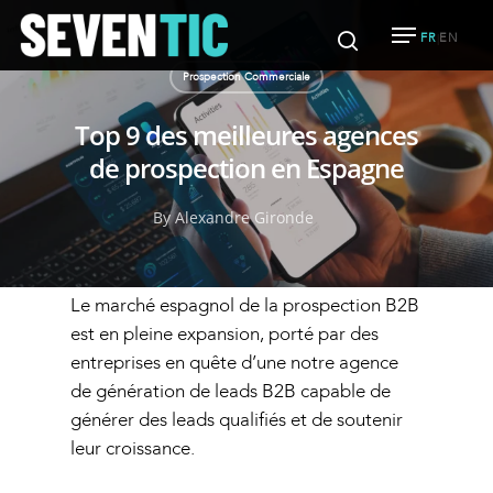
FR
EN
|
Prospection Commerciale
Top 9 des meilleures agences
Hit enter to search or ESC to close
de prospection en Espagne
By
Alexandre Gironde
Le marché espagnol de la prospection B2B
est en pleine expansion, porté par des
entreprises en quête d’une
notre agence
de génération de leads B2B
capable de
générer des leads qualifiés et de soutenir
leur croissance.