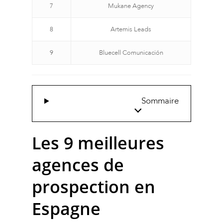
7
Mukane Agency
8
Artemis Leads
9
Bluecell Comunicación
Sommaire
Les 9 meilleures
agences de
prospection en
Espagne