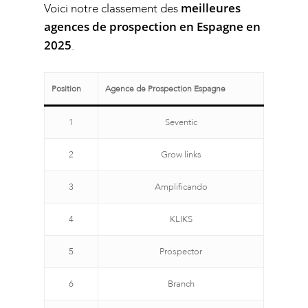
meilleures
Voici notre classement des
agences de prospection en Espagne en
2025
.
Position
Agence de Prospection Espagne
1
Seventic
2
Grow links
3
Amplificando
4
KLIKS
5
Prospector
6
Branch