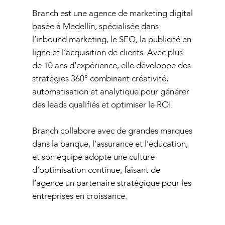
Branch est une agence de marketing digital
basée à Medellín, spécialisée dans
l’inbound marketing, le SEO, la publicité en
ligne et l’acquisition de clients. Avec plus
de 10 ans d’expérience, elle développe des
stratégies 360° combinant créativité,
automatisation et analytique pour générer
des leads qualifiés et optimiser le ROI.
Branch collabore avec de grandes marques
dans la banque, l’assurance et l’éducation,
Notre Agence
et son équipe adopte une culture
d’optimisation continue, faisant de
Nos Services
l’agence un partenaire stratégique pour les
entreprises en croissance.
Notre Base de donn
Prise de rendez-vous qual
Détection de projets B2B
Nos Références