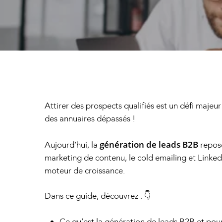
Attirer des prospects qualifiés est un défi majeur
des annuaires dépassés !
génération de leads B2B
Aujourd’hui, la
repose
marketing de contenu, le cold emailing et Linked
moteur de croissance.
Hit enter to search or ESC to close
Dans ce guide, découvrez : 👇
Ce qu’est la génération de leads B2B et pourq