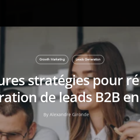
Growth Marketing
Leads Generation
ures stratégies pour ré
ration de leads B2B en
By
Alexandre Gironde