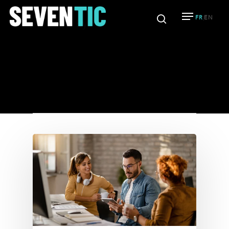
FR
EN
|
All Posts By
Alexandre
Hit enter to search or ESC to close
Gironde