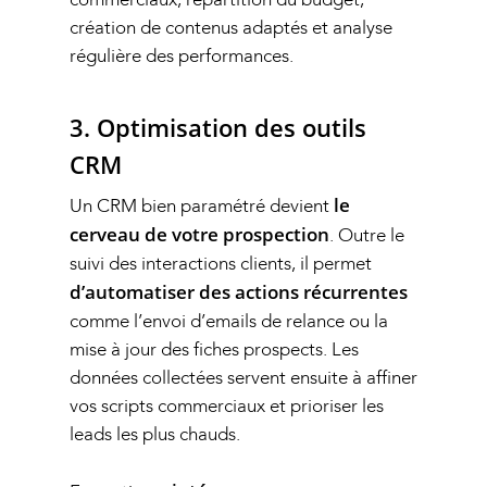
création de contenus adaptés et analyse
régulière des performances.
3. Optimisation des outils
CRM
le
Un CRM bien paramétré devient
cerveau de votre prospection
. Outre le
suivi des interactions clients, il permet
d’automatiser des actions récurrentes
comme l’envoi d’emails de relance ou la
Notre Agence
mise à jour des fiches prospects. Les
données collectées servent ensuite à affiner
Nos Services
vos scripts commerciaux et prioriser les
Notre Base de donn
Prise de rendez-vous qual
leads les plus chauds.
Détection de projets B2B
Nos Références