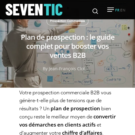
FR
EN
|
Prospection Commerciale
Plan de prospection : le guide
Hit enter to search or ESC to close
complet pour booster vos
ventes B2B
By
Jean-François Clot
Votre
prospection commerciale B2B
vous
génère-t-elle plus de tensions que de
plan de prospection
résultats ? Un
bien
convertir
conçu reste le meilleur moyen de
vos démarches en clients actifs
et
chiffre d’affaires
d’augmenter votre
.