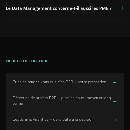
+
Le Data Management concerne-t-il aussi les PME ?
POUR ALLER PLUS LOIN
→
Prise de rendez-vous qualifiés B2B — notre prestation
Détection de projets B2B — pipeline court, moyen et long
→
terme
→
Leads BI & Analytics — de la data à la décision