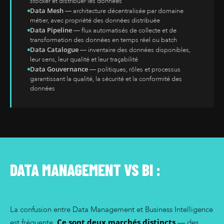
stocker et distribuer les données
Data Mesh
— architecture décentralisée par domaine
métier, avec propriété des données distribuée
Data Pipeline
— flux automatisés de collecte et de
transformation des données en temps réel ou batch
Data Catalogue
— inventaire des données disponibles,
leur sens, leur qualité et leur traçabilité
Data Gouvernance
— politiques, rôles et processus
garantissant la qualité, la sécurité et la conformité des
données
DATA MANAGEMENT VS BI :
DEUX MARCHÉS, DEUX ENTRÉES
La confusion entre Data Management et Business Intelligence
Ce sont deux marchés distincts
est fréquente.
— des