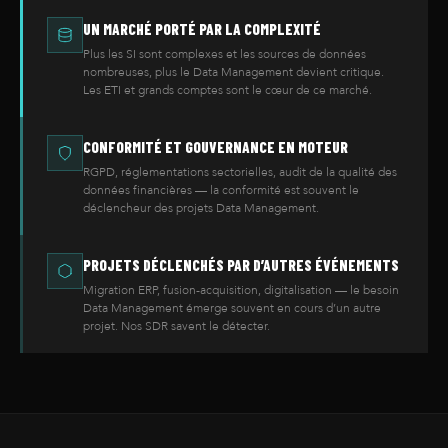
UN MARCHÉ PORTÉ PAR LA COMPLEXITÉ
Plus les SI sont complexes et les sources de données
nombreuses, plus le Data Management devient critique.
Les ETI et grands comptes sont le cœur de ce marché.
CONFORMITÉ ET GOUVERNANCE EN MOTEUR
RGPD, réglementations sectorielles, audit de la qualité des
données financières — la conformité est souvent le
déclencheur des projets Data Management.
PROJETS DÉCLENCHÉS PAR D’AUTRES ÉVÉNEMENTS
Migration ERP, fusion-acquisition, digitalisation — le besoin
Data Management émerge souvent en cours d’un autre
projet. Nos SDR savent le détecter.