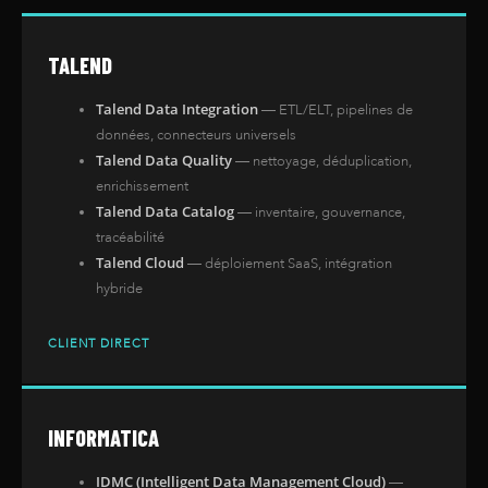
TALEND
Talend Data Integration
— ETL/ELT, pipelines de
données, connecteurs universels
Talend Data Quality
— nettoyage, déduplication,
enrichissement
Talend Data Catalog
— inventaire, gouvernance,
tracéabilité
Talend Cloud
— déploiement SaaS, intégration
hybride
CLIENT DIRECT
INFORMATICA
IDMC (Intelligent Data Management Cloud)
—