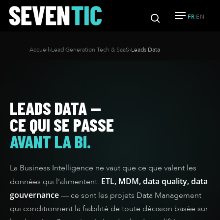
FR
EN
|
Accueil
›
Lead Generation Tech & SaaS
›
Leads Data
Hit enter to search or ESC to close
LEADS DATA —
CE QUI SE PASSE
AVANT LA BI.
La Business Intelligence ne vaut que ce que valent les
ETL, MDM, data quality, data
données qui l’alimentent.
gouvernance
— ce sont les projets Data Management
qui conditionnent la fiabilité de toute décision basée sur