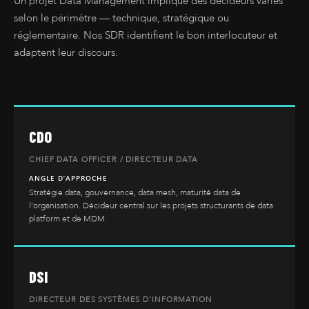
Un projet Data Management implique des décideurs variés
selon le périmètre — technique, stratégique ou
Notre Agence
réglementaire. Nos SDR identifient le bon interlocuteur et
adaptent leur discours.
Nos Services
Notre Base de donn
Prise de rendez-vous qual
Détection de projets B2B
Nos Références
CDO
Recrutement participant
Notre Blog
CHIEF DATA OFFICER / DIRECTEUR DATA
événements B2B
Contact Seventic
ANGLE D’APPROCHE
Social selling LinkedIn B
Stratégie data, gouvernance, data mesh, maturité data de
l’organisation. Décideur central sur les projets structurants de data
Campagnes emailing B2
platform et de MDM.
DSI
DIRECTEUR DES SYSTÈMES D’INFORMATION